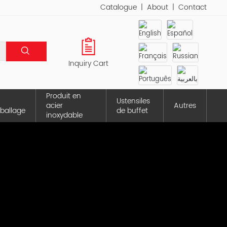
Catalogue
|
About
|
Contact
Inquiry Cart
Produit en
Ustensiles
acier
Autres
ballage
de buffet
inoxydable