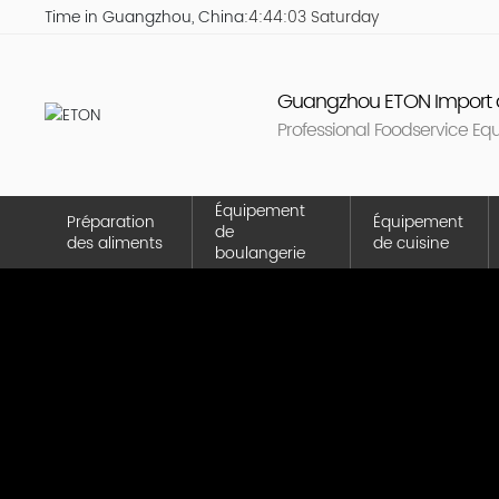
Time in Guangzhou, China:
4:44:04 Saturday
Guangzhou ETON Import a
Professional Foodservice Eq
Équipement
Préparation
Équipement
de
des aliments
de cuisine
boulangerie