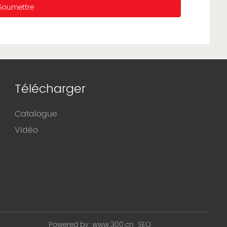
Soumettre
Télécharger
Catalogue
Vidéo
Powered by:
www.300.cn
SEO