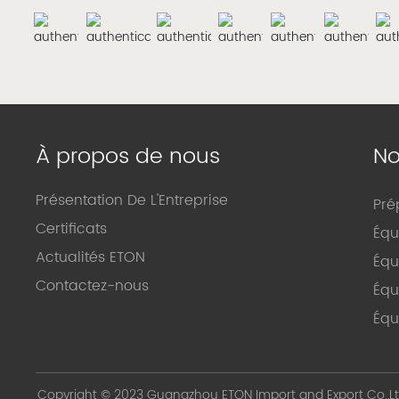
À propos de nous
No
Présentation De L'Entreprise
Pré
Certificats
Équ
Actualités ETON
Équ
Contactez-nous
Équ
Équ
Copyright © 2023 Guangzhou ETON Import and Export Co.,Lt