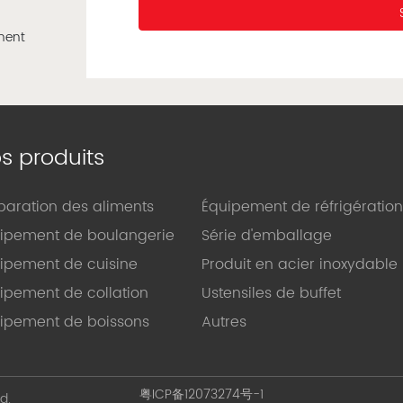
s produits
paration des aliments
Équipement de réfrigération
ipement de boulangerie
Série d'emballage
ipement de cuisine
Produit en acier inoxydable
ipement de collation
Ustensiles de buffet
ipement de boissons
Autres
粤ICP备12073274号-1
d.