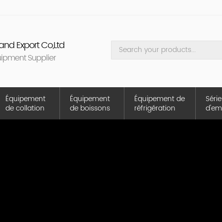
nd Export Co,Ltd
uipment Supplier
Équipement
Équipement
Équipement de
Série
de collation
de boissons
réfrigération
d'em