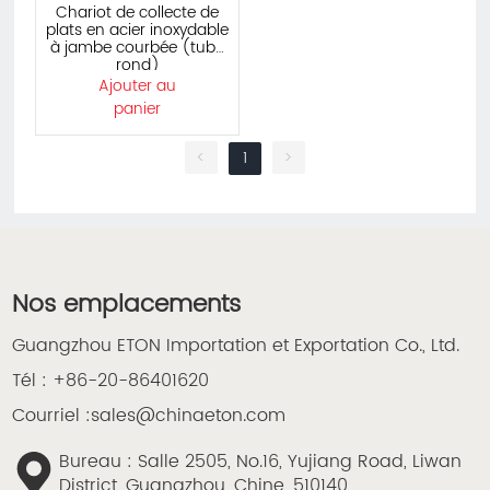
Chariot de collecte de
plats en acier inoxydable
à jambe courbée (tube
rond)
Ajouter au
panier
<
1
>
Nos emplacements
Guangzhou ETON Importation et Exportation Co., Ltd.
Tél :
+86-20-86401620
Courriel :
sales@chinaeton.com
Bureau : Salle 2505, No.16, Yujiang Road, Liwan
District, Guangzhou, Chine, 510140