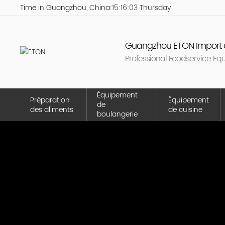
Time in Guangzhou, China:
15:16:03 Thursday
Guangzhou ETON Import a
Professional Foodservice Eq
Équipement
Préparation
Équipement
de
des aliments
de cuisine
boulangerie