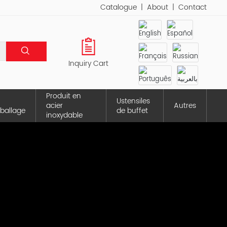
Catalogue
|
About
|
Contact
Inquiry Cart
Produit en
Ustensiles
acier
Autres
ballage
de buffet
inoxydable