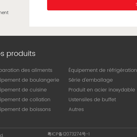
s produits
paration des aliments
Équipement de réfrigération
ipement de boulangerie
Série d'emballage
ipement de cuisine
Produit en acier inoxydable
ipement de collation
Ustensiles de buffet
ipement de boissons
Autres
粤ICP备12073274号-1
d.