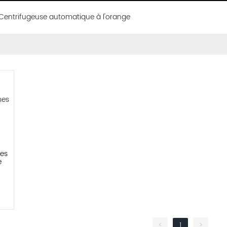
Centrifugeuse automatique à l'orange
es
e
<
1
>