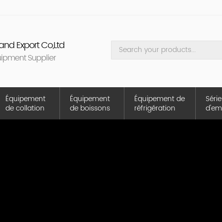
nd Export Co,Ltd
uipment Supplier
Équipement
Équipement
Équipement de
Série
de collation
de boissons
réfrigération
d'em