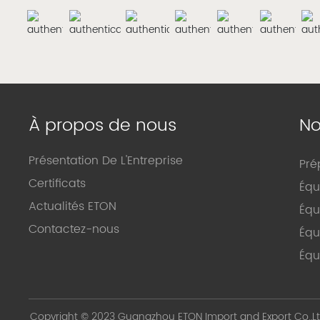
À propos de nous
No
Présentation De L'Entreprise
Pré
Certificats
Équ
Actualités ETON
Équ
Contactez-nous
Équ
Équ
Copyright © 2023 Guangzhou ETON Import and Export Co.,Lt