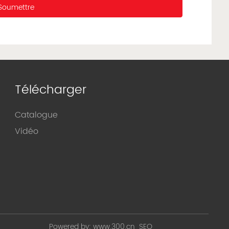
Soumettre
Télécharger
Catalogue
Vidéo
Powered by:
www.300.cn
SEO