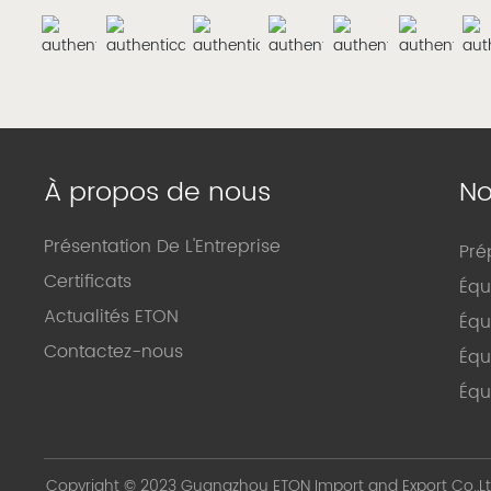
À propos de nous
No
Présentation De L'Entreprise
Pré
Certificats
Équ
Actualités ETON
Équ
Contactez-nous
Équ
Équ
Copyright © 2023 Guangzhou ETON Import and Export Co.,Lt