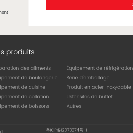
s produits
paration des aliments
Équipement de réfrigération
ipement de boulangerie
Série d'emballage
ipement de cuisine
Produit en acier inoxydable
ipement de collation
Ustensiles de buffet
ipement de boissons
Autres
粤ICP备12073274号-1
d.