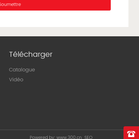
Soumettre
Télécharger
Catalogue
Vidéo
Powered by:
www.300.cn
SEO