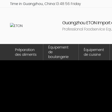
Time in Guangzhou, China:
13:48:56 Friday
Guangzhou ETON Import a
Professional Foodservice Eq
Équipement
Préparation
Équipement
de
des aliments
de cuisine
boulangerie