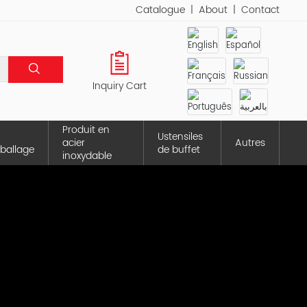
Catalogue
|
About
|
Contact
Inquiry Cart
Produit en
Ustensiles
acier
Autres
ballage
de buffet
inoxydable