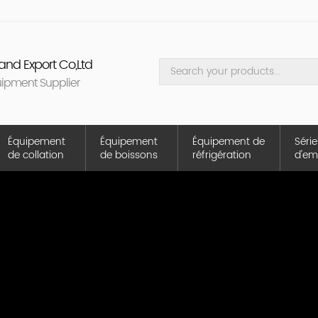
nd Export Co,Ltd
uipment Supplier
Équipement
Équipement
Équipement de
Série
de collation
de boissons
réfrigération
d'em